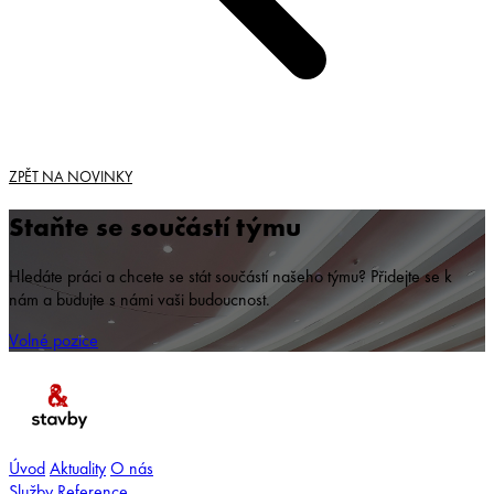
ZPĚT NA NOVINKY
Staňte se součástí týmu
Hledáte práci a chcete se stát součástí našeho týmu? Přidejte se k
nám a budujte s námi vaši budoucnost.
Volné pozice
Úvod
Aktuality
O nás
Služby
Reference