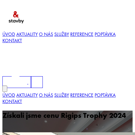
ÚVOD
AKTUALITY
O NÁS
SLUŽBY
REFERENCE
POPTÁVKA
KONTAKT
ÚVOD
AKTUALITY
O NÁS
SLUŽBY
REFERENCE
POPTÁVKA
KONTAKT
Získali jsme cenu Rigips Trophy 2024